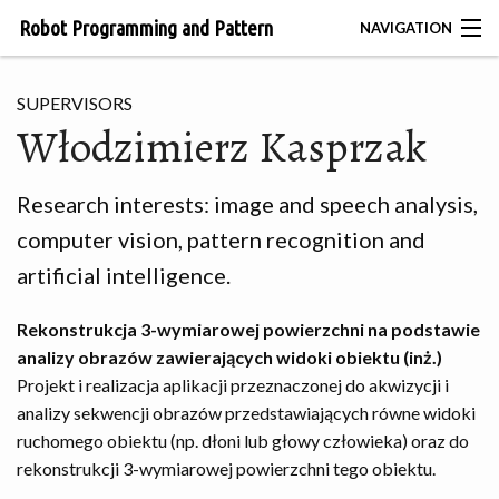
Robot Programming and Pattern
NAVIGATION
Recognition Group
BIONIK
SUPERVISORS
Włodzimierz Kasprzak
CONTACT
HOME
Research interests: image and speech analysis,
computer vision, pattern recognition and
TEAM
artificial intelligence.
PROJECTS
Rekonstrukcja 3-wymiarowej powierzchni na podstawie
ROBOTS
analizy obrazów zawierających widoki obiektu (inż.)
Projekt i realizacja aplikacji przeznaczonej do akwizycji i
PUBLICATIONS
analizy sekwencji obrazów przedstawiających równe widoki
ruchomego obiektu (np. dłoni lub głowy człowieka) oraz do
THESES
rekonstrukcji 3-wymiarowej powierzchni tego obiektu.